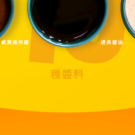
0
1
夏威夷燒烤醬
經典醬油
種醬料